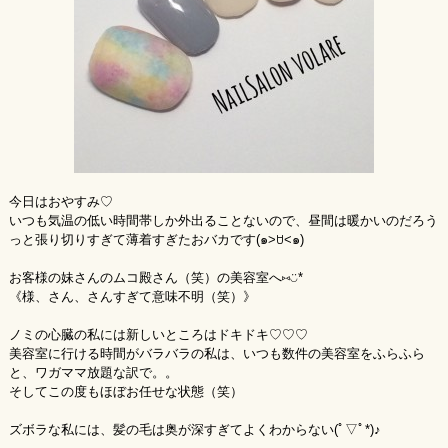
今日はおやすみ♡
いつも気温の低い時間帯しか外出ることないので、昼間は暖かいのだろう
っと張り切りすぎて薄着すぎたおバカです(๑˃ꇴ˂๑)
お客様の妹さんのムコ殿さん（笑）の美容室へ⑅◡̈*
《様、さん、さんすぎて意味不明（笑）》
ノミの心臓の私には新しいところはドキドキ♡♡♡
美容室に行ける時間がバラバラの私は、いつも数件の美容室をふらふら
と、ワガママ放題な訳で。。
そしてこの度もほぼお任せな状態（笑）
ズボラな私には、髪の毛は奥が深すぎてよくわからない(ﾟ▽ﾟ*)♪