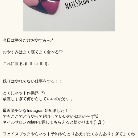
今日は半分だけおやすみ⑅◡̈*
おやすみはよく寝てよく食べる♡
これに限る⸜(๑⃙⃘’ω’๑⃙⃘)⸝
残りはやれてない仕事をする！！
とくにネット作業(꒪⌓꒪)
放置しすぎて何からしていいのだか。。
最近楽チンなInstagram始めました！
でもここでどうやって紹介していいのかはわからず笑
ネイルサロンvolareで探してもらえると助かります(´･Д･)
フェイスブックやらネット予約やらとりあえずたくさんありすぎてよくわ