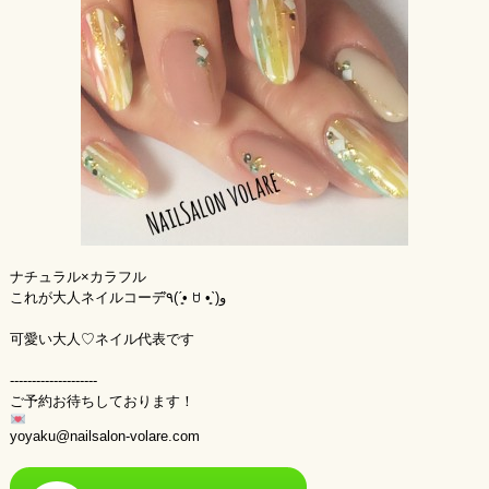
ナチュラル×カラフル
これが大人ネイルコーデ٩̋(ˊ•͈ ꇴ •͈ˋ)و
可愛い大人♡ネイル代表です
--------------------
ご予約お待ちしております！
yoyaku@nailsalon-volare.com