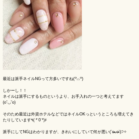
最近は派手ネイルNGって方多いですね(꒪⌓꒪)
しかーし！！
ネイルは派手にするものというより、お手入れの一つと考えてます
(o˘◡˘o)
そのため最近は外資ホテルなどではネイルOKっというところも増えてき
たりしています٩( *˙0˙*)۶
派手にしてNGはわかりますが、きれいにしていて何が悪い(ˊo̶̶̷ᴗo̶̶̷`)੭✧