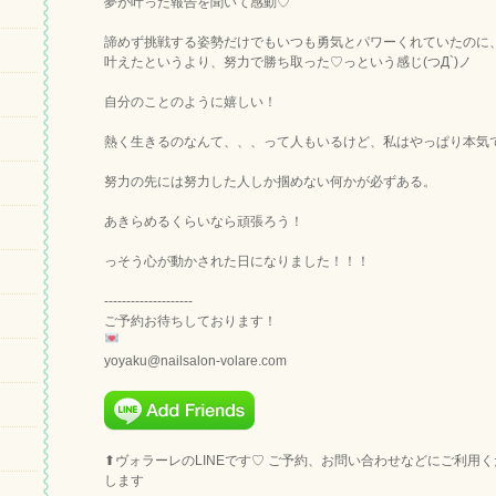
夢が叶った報告を聞いて感動♡
諦めず挑戦する姿勢だけでもいつも勇気とパワーくれていたのに
叶えたというより、努力で勝ち取った♡っという感じ(つД`)ノ
自分のことのように嬉しい！
努力の先には努力した人しか掴めない何かが必ずある。
あきらめるくらいなら頑張ろう！
っそう心が動かされた日になりました！！！
--------------------
ご予約お待ちしております！
yoyaku@nailsalon-volare.com
⬆︎ヴォラーレのLINEです♡ ご予約、お問い合わせなどにご利用
します