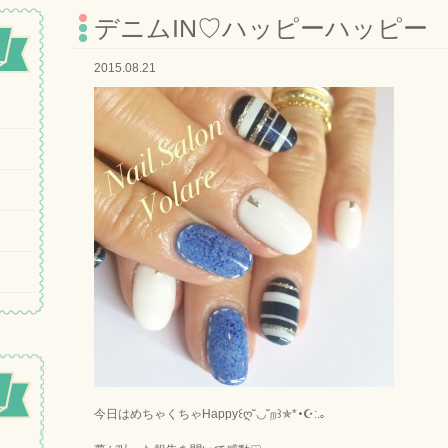
デニムIN♡ハッピーハッピー
2015.08.21
今日はめちゃくちゃHappy꒰ღ˘◡˘ற꒱✯*･☪:.｡