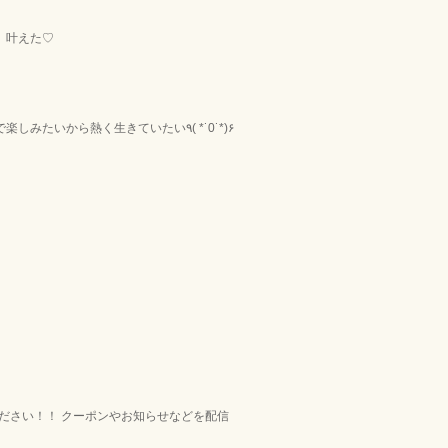
、叶えた♡
熱く生きるのなんて、、、って人もいるけど、私はやっぱり本気で楽しみたいから熱く生きていたい٩( *˙0˙*)۶
ください！！ クーポンやお知らせなどを配信