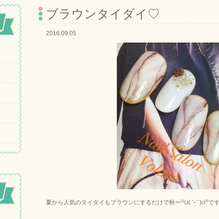
ブラウンタイダイ♡
2016.09.05
夏から人気のタイダイもブラウンにするだけで秋ー⁽⁽ଘ( ˊᵕˋ )ଓ⁾⁾で