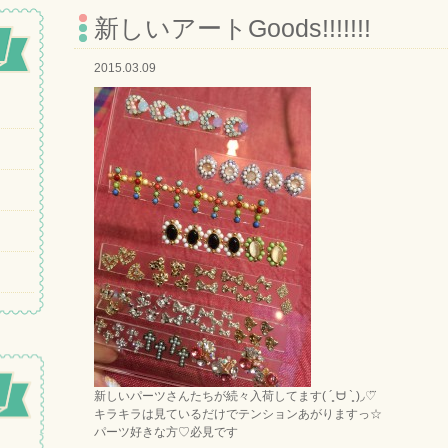
新しいアートGoods!!!!!!!
2015.03.09
新しいパーツさんたちが続々入荷してます( ´͈ ᗨ `͈ )◞♡⃛
キラキラは見ているだけでテンションあがりますっ☆
パーツ好きな方♡必見です