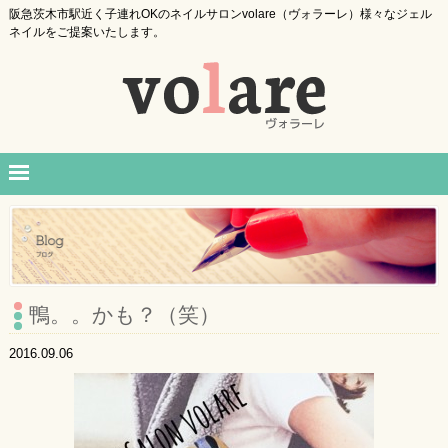
阪急茨木市駅近く子連れOKのネイルサロンvolare（ヴォラーレ）様々なジェル
ネイルをご提案いたします。
鴨。。かも？（笑）
2016.09.06