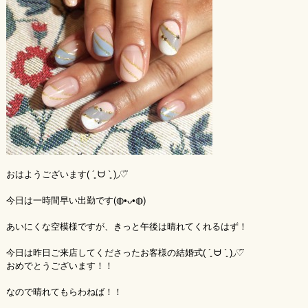
おはようございます( ´͈ ᗨ `͈ )◞♡⃛
今日は一時間早い出勤です(◍•ᴗ•◍)
あいにくな空模様ですが、きっと午後は晴れてくれるはず！
今日は昨日ご来店してくださったお客様の結婚式( ´͈ ᗨ `͈ )◞♡⃛
おめでとうございます！！
なので晴れてもらわねば！！