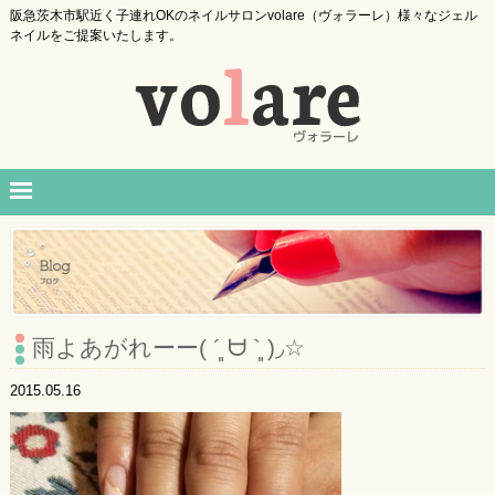
阪急茨木市駅近く子連れOKのネイルサロンvolare（ヴォラーレ）様々なジェル
ネイルをご提案いたします。
雨よあがれーー( ´͈ ᗨ `͈ )◞☆
2015.05.16