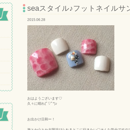
seaスタイル♪フットネイルサ
2015.06.28
おはようございます♡
久々に晴れ(ﾟ▽ﾟ*)♪
お出かけ日和ー！
海とか山とか太陽浴びられるとこに行きたい♡そんな気分ですので、