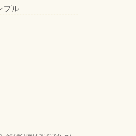
ンプル
今年の美白計画はすでにボツです(｡･m･)